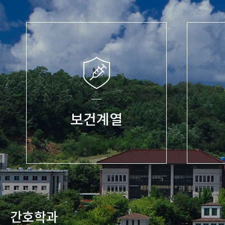
보건계열
간호학과